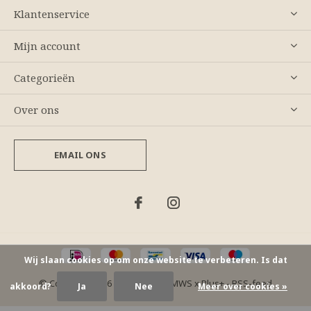
Klantenservice
Mijn account
Categorieën
Over ons
EMAIL ONS
Wij slaan cookies op om onze website te verbeteren. Is dat
© Copyright
2026
- Theme By
DMWS
x
Plus+
-
RSS-feed
akkoord?
Ja
Nee
Meer over cookies »