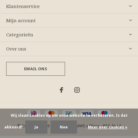
Klantenservice
Mijn account
Categorieën
Over ons
EMAIL ONS
Wij slaan cookies op om onze website te verbeteren. Is dat
© Copyright
2026
- Theme By
DMWS
x
Plus+
-
RSS-feed
akkoord?
Ja
Nee
Meer over cookies »