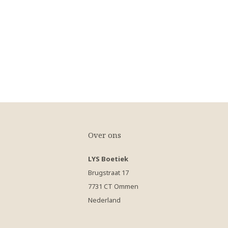
Over ons
LYS Boetiek
Brugstraat 17
7731 CT Ommen
Nederland