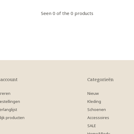
Seen 0 of the 0 products
 account
Categorieën
treren
Nieuw
estellingen
Kleding
erlanglijst
Schoenen
lijk producten
Accessoires
SALE
Home&Body