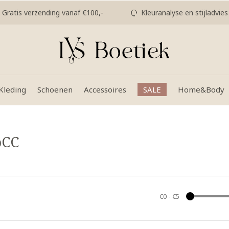
Gratis verzending vanaf €100,-
Kleuranalyse en stijladvies
Kleding
Schoenen
Accessoires
SALE
Home&Body
bCC
€0
-
€5