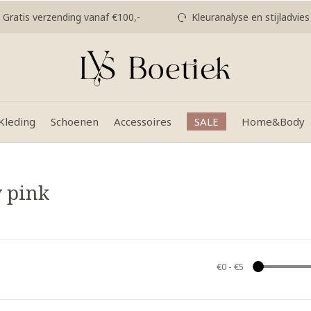
Gratis verzending vanaf €100,-
Kleuranalyse en stijladvies
Kleding
Schoenen
Accessoires
SALE
Home&Body
 pink
€0
-
€5