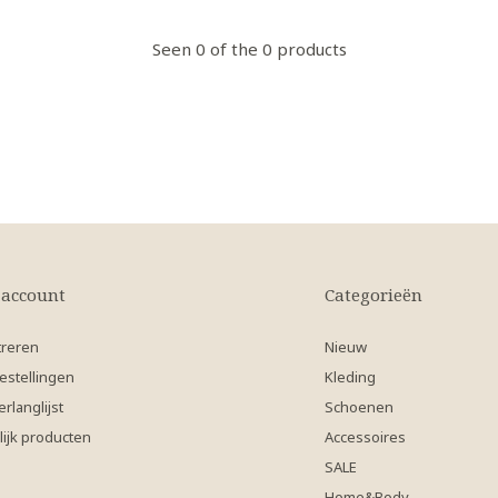
Seen 0 of the 0 products
 account
Categorieën
treren
Nieuw
estellingen
Kleding
erlanglijst
Schoenen
lijk producten
Accessoires
SALE
Home&Body