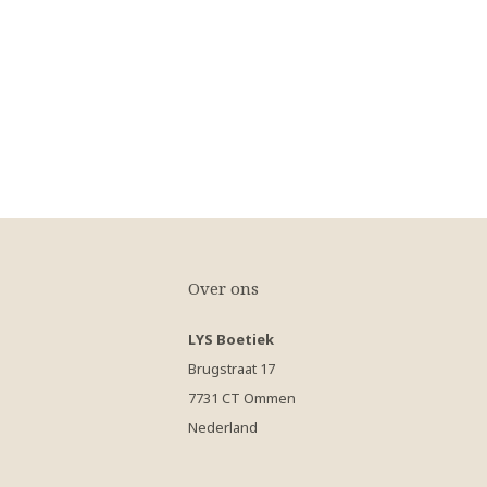
Over ons
LYS Boetiek
Brugstraat 17
7731 CT Ommen
Nederland