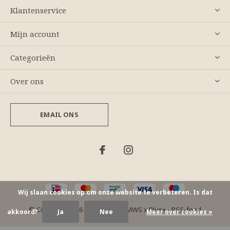
Klantenservice
Mijn account
Categorieën
Over ons
EMAIL ONS
Wij slaan cookies op om onze website te verbeteren. Is dat
© Copyright
2026
- Theme By
DMWS
x
Plus+
-
RSS-feed
akkoord?
Ja
Nee
Meer over cookies »