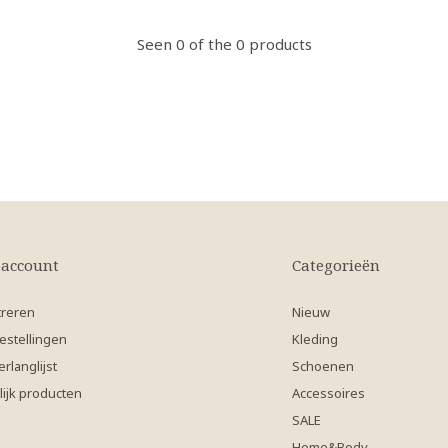
Seen 0 of the 0 products
 account
Categorieën
treren
Nieuw
estellingen
Kleding
erlanglijst
Schoenen
lijk producten
Accessoires
SALE
Home&Body