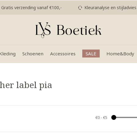
Gratis verzending vanaf €100,-
Kleuranalyse en stijladvies
Kleding
Schoenen
Accessoires
SALE
Home&Body
her label pia
€0
-
€5