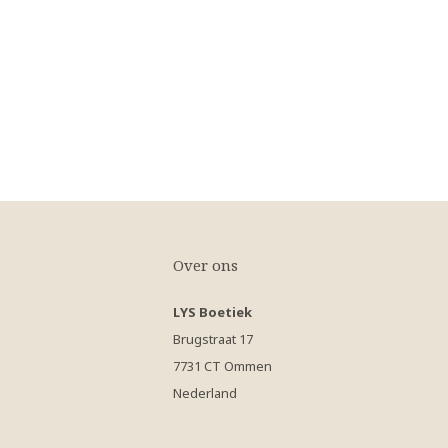
Over ons
LYS Boetiek
Brugstraat 17
7731 CT Ommen
Nederland