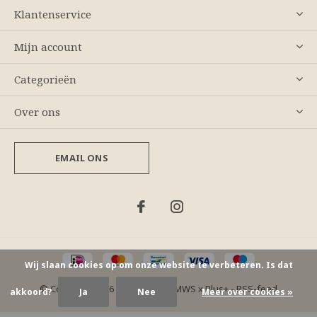
Klantenservice
Mijn account
Categorieën
Over ons
EMAIL ONS
Wij slaan cookies op om onze website te verbeteren. Is dat
© Copyright
2026
- Theme By
DMWS
x
Plus+
-
RSS-feed
akkoord?
Ja
Nee
Meer over cookies »