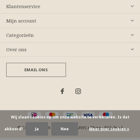
Klantenservice
Mijn account
Categorieën
Over ons
EMAIL ONS
Wij slaan cookies op om onze website te verbeteren. Is dat
© Copyright
2026
- Theme By
DMWS
x
Plus+
-
RSS-feed
akkoord?
Ja
Nee
Meer over cookies »