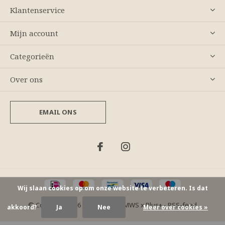
Klantenservice
Mijn account
Categorieën
Over ons
EMAIL ONS
Wij slaan cookies op om onze website te verbeteren. Is dat
© Copyright
2026
- Theme By
DMWS
x
Plus+
-
RSS-feed
akkoord?
Ja
Nee
Meer over cookies »