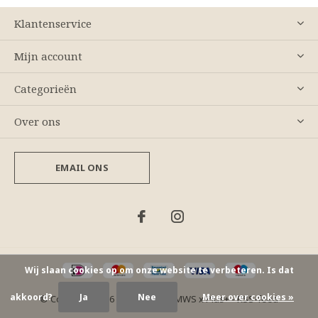
Klantenservice
Mijn account
Categorieën
Over ons
EMAIL ONS
Wij slaan cookies op om onze website te verbeteren. Is dat
akkoord?
Ja
Nee
Meer over cookies »
© Copyright
2026
- Theme By
DMWS
x
Plus+
-
RSS-feed