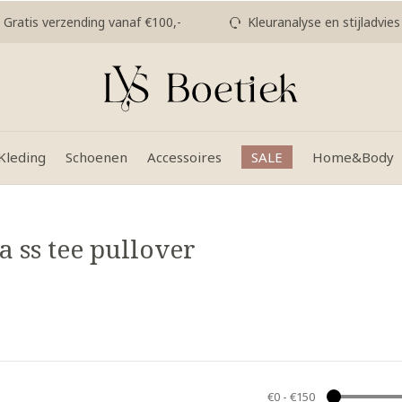
Gratis verzending vanaf €100,-
Kleuranalyse en stijladvies
Kleding
Schoenen
Accessoires
SALE
Home&Body
 ss tee pullover
€0
-
€150