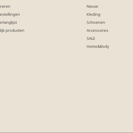
treren
Nieuw
estellingen
Kleding
erlanglijst
Schoenen
lijk producten
Accessoires
SALE
Home&Body