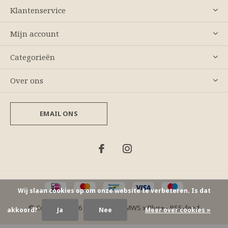
Klantenservice
Mijn account
Categorieën
Over ons
EMAIL ONS
Wij slaan cookies op om onze website te verbeteren. Is dat
© Copyright
2026
- Theme By
DMWS
x
Plus+
-
RSS-feed
akkoord?
Ja
Nee
Meer over cookies »