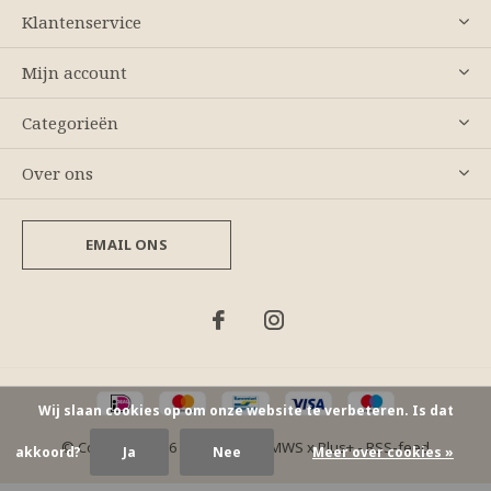
Klantenservice
Mijn account
Categorieën
Over ons
EMAIL ONS
Wij slaan cookies op om onze website te verbeteren. Is dat
© Copyright
2026
- Theme By
DMWS
x
Plus+
-
RSS-feed
akkoord?
Ja
Nee
Meer over cookies »