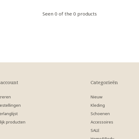
Seen 0 of the 0 products
 account
Categorieën
treren
Nieuw
estellingen
Kleding
erlanglijst
Schoenen
lijk producten
Accessoires
SALE
Home&Body