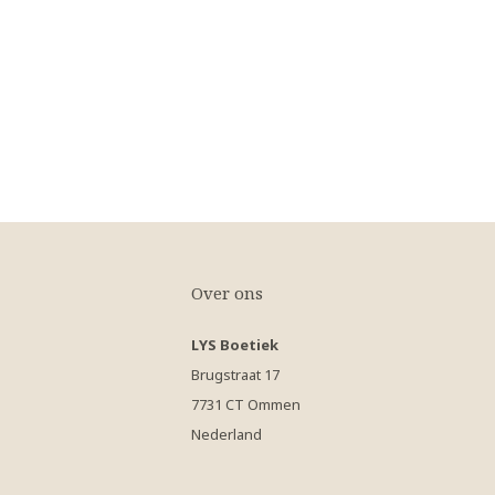
Over ons
LYS Boetiek
Brugstraat 17
7731 CT Ommen
Nederland