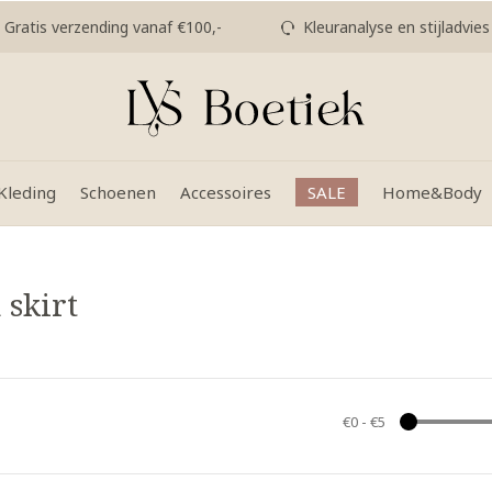
Gratis verzending vanaf €100,-
Kleuranalyse en stijladvies
Kleding
Schoenen
Accessoires
SALE
Home&Body
 skirt
€0
-
€5