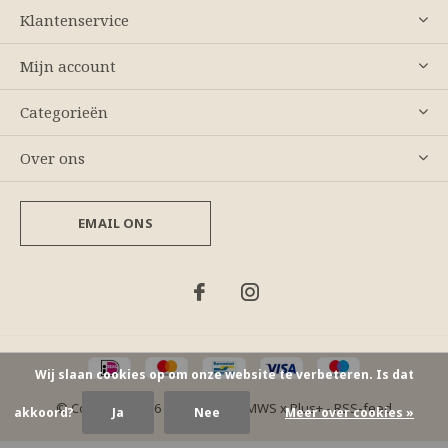
Klantenservice
Mijn account
Categorieën
Over ons
EMAIL ONS
Wij slaan cookies op om onze website te verbeteren. Is dat
© Copyright
2026
- Theme By
DMWS
x
Plus+
-
RSS-feed
akkoord?
Ja
Nee
Meer over cookies »