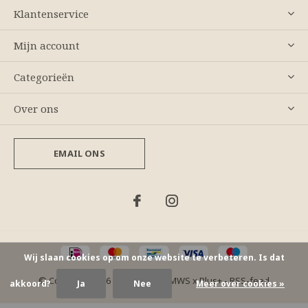
Klantenservice
Mijn account
Categorieën
Over ons
EMAIL ONS
Wij slaan cookies op om onze website te verbeteren. Is dat
© Copyright
2026
- Theme By
DMWS
x
Plus+
-
RSS-feed
akkoord?
Ja
Nee
Meer over cookies »