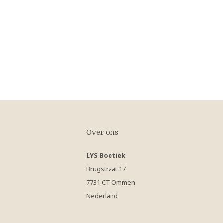
Over ons
LYS Boetiek
Brugstraat 17
7731 CT Ommen
Nederland