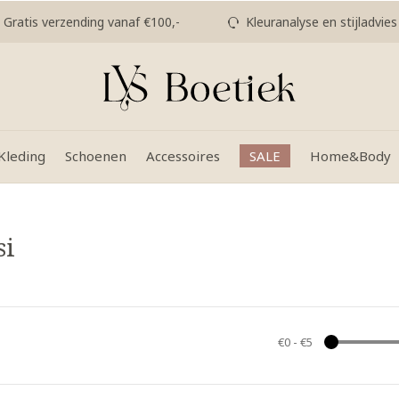
Gratis verzending vanaf €100,-
Kleuranalyse en stijladvies
Kleding
Schoenen
Accessoires
SALE
Home&Body
si
€0
-
€5