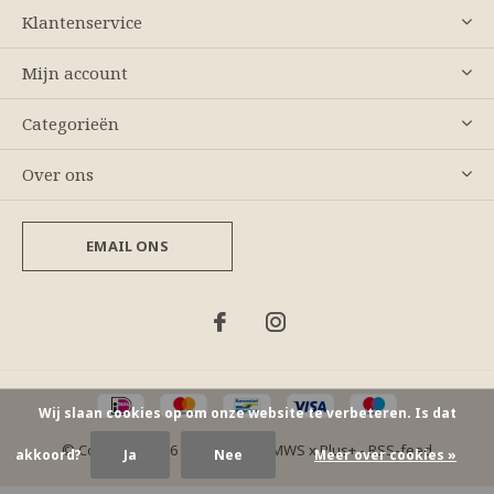
Klantenservice
Mijn account
Categorieën
Over ons
EMAIL ONS
Wij slaan cookies op om onze website te verbeteren. Is dat
© Copyright
2026
- Theme By
DMWS
x
Plus+
-
RSS-feed
akkoord?
Ja
Nee
Meer over cookies »