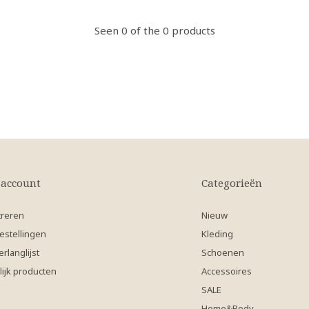
Seen 0 of the 0 products
 account
Categorieën
treren
Nieuw
estellingen
Kleding
erlanglijst
Schoenen
lijk producten
Accessoires
SALE
Home&Body