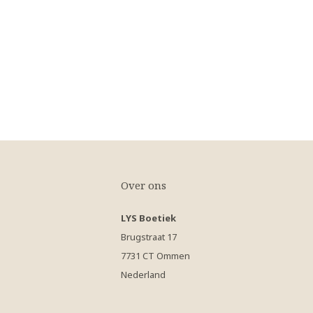
Over ons
LYS Boetiek
Brugstraat 17
7731 CT Ommen
Nederland