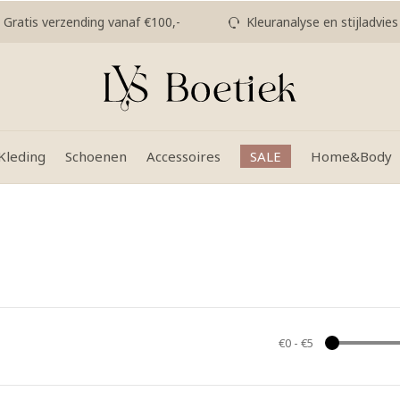
Gratis verzending vanaf €100,-
Kleuranalyse en stijladvies
Kleding
Schoenen
Accessoires
SALE
Home&Body
9
€0
-
€5