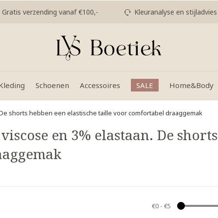
Gratis verzending vanaf €100,-
Kleuranalyse en stijladvies
Kleding
Schoenen
Accessoires
SALE
Home&Body
 De shorts hebben een elastische taille voor comfortabel draaggemak
iscose en 3% elastaan. De shorts
raaggemak
€0
-
€5