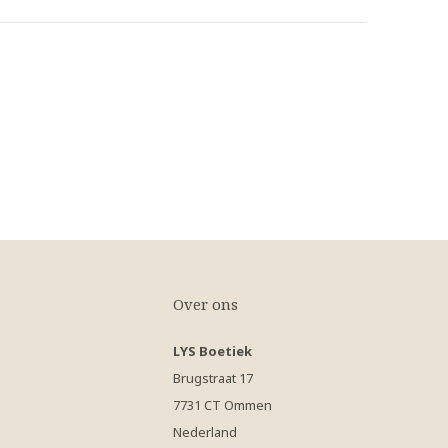
Over ons
LYS Boetiek
Brugstraat 17
7731 CT Ommen
Nederland