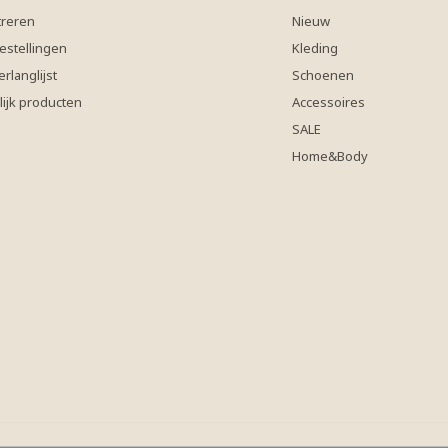
treren
Nieuw
estellingen
Kleding
erlanglijst
Schoenen
lijk producten
Accessoires
SALE
Home&Body