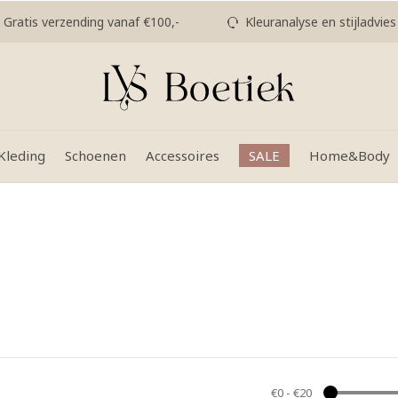
Gratis verzending vanaf €100,-
Kleuranalyse en stijladvies
Kleding
Schoenen
Accessoires
SALE
Home&Body
€0
-
€20