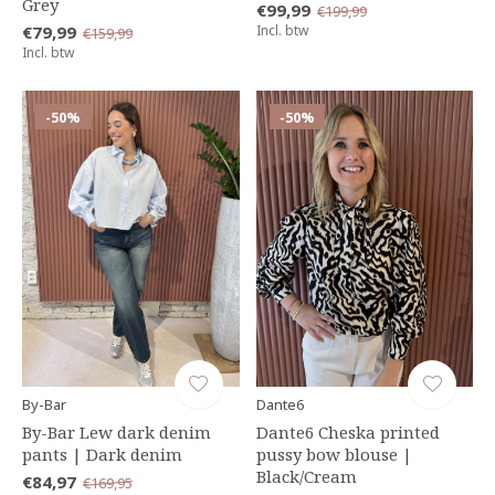
Grey
€99,99
€199,99
€79,99
Incl. btw
€159,99
Incl. btw
-50%
-50%
By-Bar
Dante6
By-Bar Lew dark denim
Dante6 Cheska printed
pants | Dark denim
pussy bow blouse |
Black/Cream
€84,97
€169,95