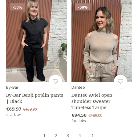
-50%
-50%
By-Bar
Dante6
By-Bar Benji poplin pants
Dante6 Aviel open
| Black
shoulder sweater -
Timeless Taupe
€69,97
€139,95
Incl. btw
€94,50
€189,00
Incl. btw
1
2
3
4