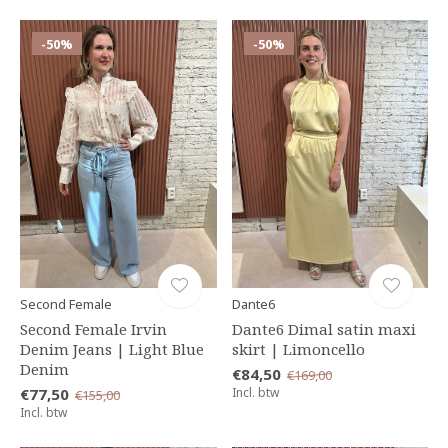
-50%
-50%
Second Female
Dante6
Second Female Irvin
Dante6 Dimal satin maxi
Denim Jeans | Light Blue
skirt | Limoncello
Denim
€84,50
€169,00
€77,50
Incl. btw
€155,00
Incl. btw