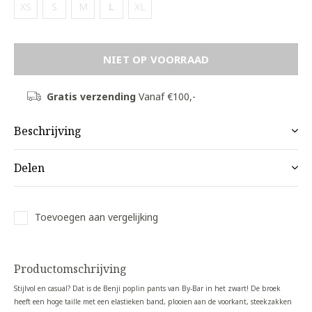
XS
S
M
L
XL
NIET OP VOORRAAD
Gratis verzending
Vanaf €100,-
Beschrijving
Delen
Toevoegen aan vergelijking
Productomschrijving
Stijlvol en casual? Dat is de Benji poplin pants van By-Bar in het zwart! De broek
heeft een hoge taille met een elastieken band, plooien aan de voorkant, steekzakken