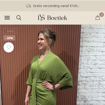
Kleuranalyse en stijladvies
0
SALE
-30%