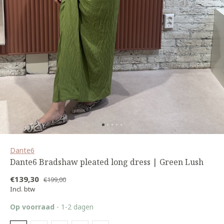
Dante6
Dante6 Bradshaw pleated long dress | Green Lush
€139,30
€199,00
Incl. btw
Op voorraad
- 1-2 dagen