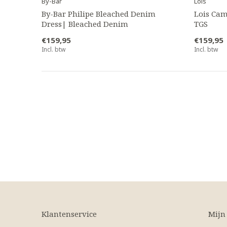
By-Bar
Lois
By-Bar Philipe Bleached Denim
Lois Cam
Dress| Bleached Denim
TGS
€159,95
€159,95
Incl. btw
Incl. btw
Klantenservice
Mijn