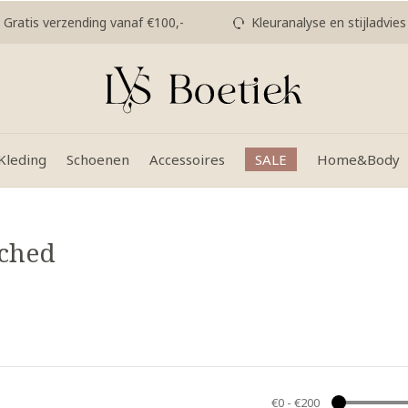
Gratis verzending vanaf €100,-
Kleuranalyse en stijladvies
Kleding
Schoenen
Accessoires
SALE
Home&Body
ached
€0
-
€200