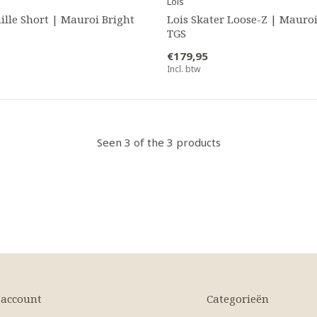
Lois
ille Short | Mauroi Bright
Lois Skater Loose-Z | Mauroi
TGS
€179,95
Incl. btw
Seen 3 of the 3 products
 account
Categorieën