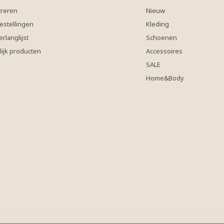
treren
Nieuw
estellingen
Kleding
erlanglijst
Schoenen
lijk producten
Accessoires
SALE
Home&Body